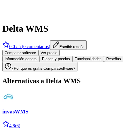
Delta WMS
0.0
/ 5 (
0
comentarios
)
Escribir reseña
Comparar software
Ver precio
Información general
Planes y precios
Funcionalidades
Reseñas
¿Por qué es gratis ComparaSoftware?
Alternativas a
Delta WMS
invasWMS
4.8
(
6
)