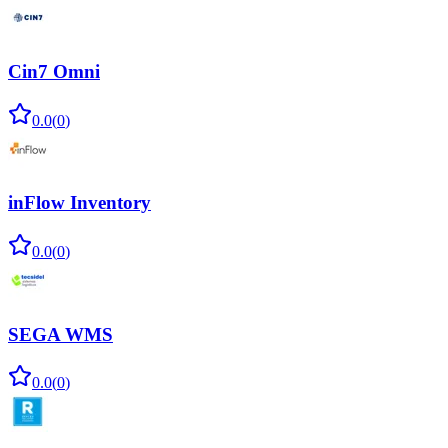
Cin7 Omni
0.0
(
0
)
inFlow Inventory
0.0
(
0
)
SEGA WMS
0.0
(
0
)