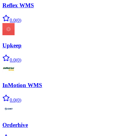
Reflex WMS
0.0
(
0
)
Upkeep
0.0
(
0
)
InMotion WMS
0.0
(
0
)
Orderhive