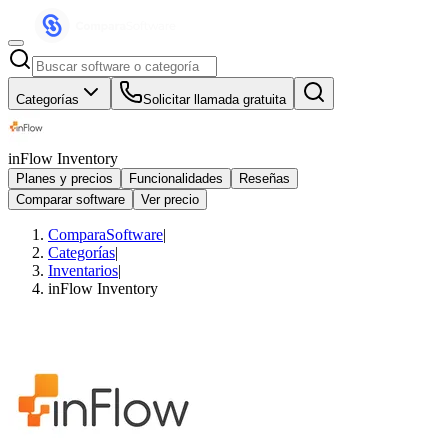
Categorías
Solicitar llamada gratuita
inFlow Inventory
Planes y precios
Funcionalidades
Reseñas
Comparar software
Ver precio
ComparaSoftware
|
Categorías
|
Inventarios
|
inFlow Inventory