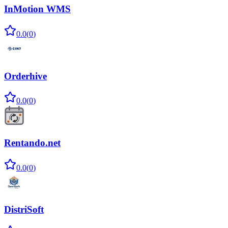
InMotion WMS
0.0
(
0
)
Orderhive
0.0
(
0
)
Rentando.net
0.0
(
0
)
DistriSoft