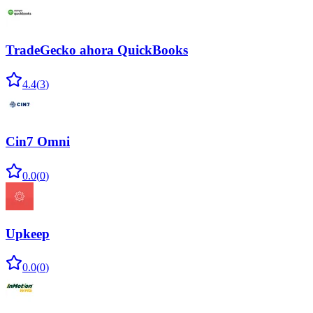
TradeGecko ahora QuickBooks
4.4
(
3
)
Cin7 Omni
0.0
(
0
)
Upkeep
0.0
(
0
)