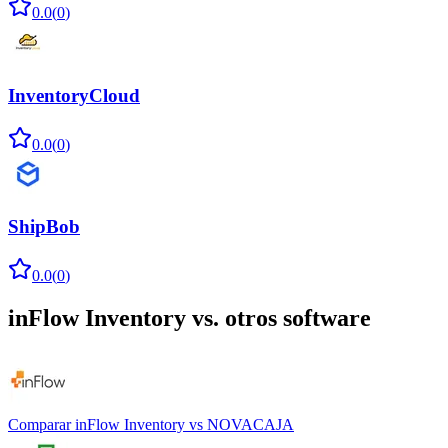
0.0
(
0
)
InventoryCloud
0.0
(
0
)
ShipBob
0.0
(
0
)
inFlow Inventory
vs. otros software
Comparar
inFlow Inventory
vs
NOVACAJA