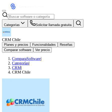
Categorías
Solicitar llamada gratuita
CRM Chile
Planes y precios
Funcionalidades
Reseñas
Comparar software
Ver precio
ComparaSoftware
|
Categorías
|
CRM
|
CRM Chile