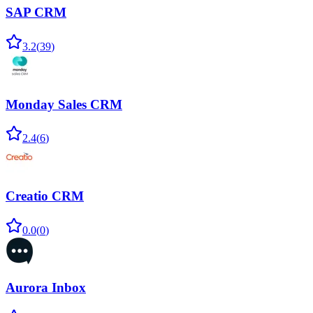
SAP CRM
3.2
(
39
)
Monday Sales CRM
2.4
(
6
)
Creatio CRM
0.0
(
0
)
Aurora Inbox