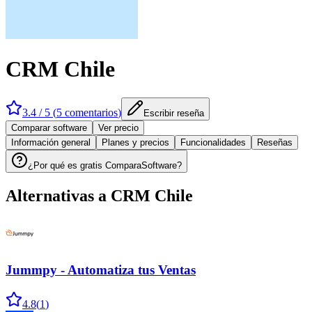
CRM Chile
3.4
/ 5 (
5
comentarios
)
Escribir reseña
Comparar software
Ver precio
Información general
Planes y precios
Funcionalidades
Reseñas
¿Por qué es gratis ComparaSoftware?
Alternativas a
CRM Chile
Jummpy - Automatiza tus Ventas
4.8
(
1
)