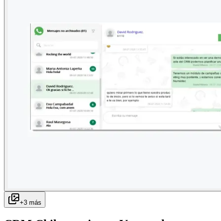
+
3
más