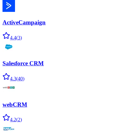
ActiveCampaign
4.4
(
3
)
Salesforce CRM
4.3
(
40
)
webCRM
4.2
(
2
)