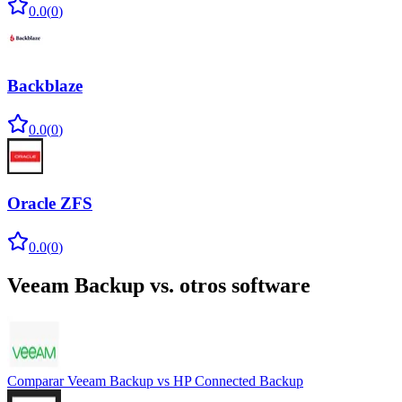
0.0
(
0
)
Backblaze
0.0
(
0
)
Oracle ZFS
0.0
(
0
)
Veeam Backup
vs. otros software
Comparar
Veeam Backup
vs
HP Connected Backup