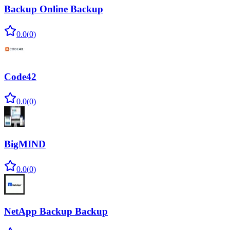
Backup Online Backup
0.0
(
0
)
Code42
0.0
(
0
)
BigMIND
0.0
(
0
)
NetApp Backup Backup