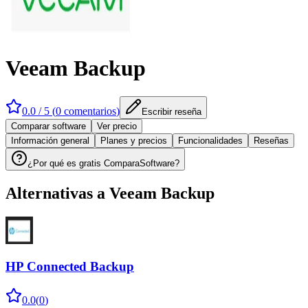
Veeam Backup
0.0
/ 5 (
0
comentarios
)
Escribir reseña
Comparar software
Ver precio
Información general
Planes y precios
Funcionalidades
Reseñas
¿Por qué es gratis ComparaSoftware?
Alternativas a
Veeam Backup
HP Connected Backup
0.0
(
0
)