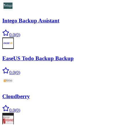
Intego Backup Assistant
0.0
(
0
)
EaseUS Todo Backup Backup
0.0
(
0
)
Cloudberry
0.0
(
0
)