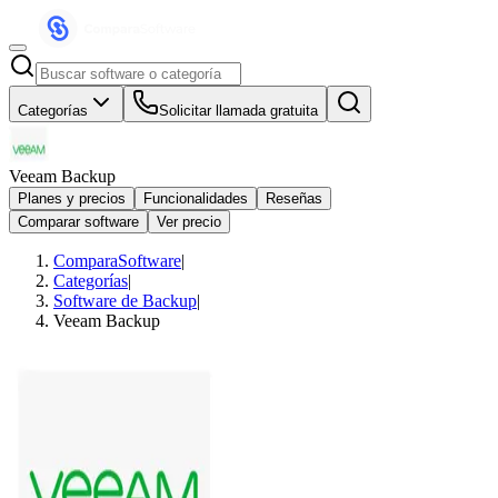
Categorías
Solicitar llamada gratuita
Veeam Backup
Planes y precios
Funcionalidades
Reseñas
Comparar software
Ver precio
ComparaSoftware
|
Categorías
|
Software de Backup
|
Veeam Backup