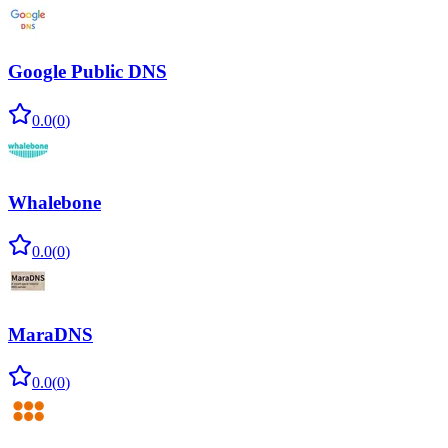
Google Public DNS
0.0
(
0
)
Whalebone
0.0
(
0
)
MaraDNS
0.0
(
0
)