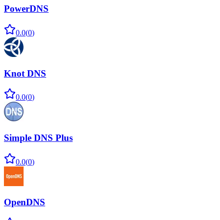
PowerDNS
0.0
(
0
)
Knot DNS
0.0
(
0
)
Simple DNS Plus
0.0
(
0
)
OpenDNS