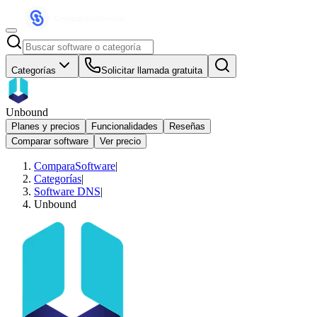
Categorías
Solicitar llamada gratuita
Unbound
Planes y precios
Funcionalidades
Reseñas
Comparar software
Ver precio
ComparaSoftware
|
Categorías
|
Software DNS
|
Unbound