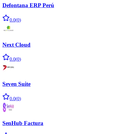
Defontana ERP Perú
0.0
(
0
)
Next Cloud
0.0
(
0
)
Seven Suite
0.0
(
0
)
SenHub Factura