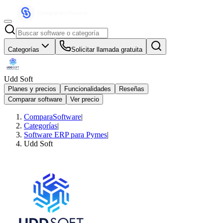
Categorías
Solicitar llamada gratuita
Udd Soft
Planes y precios
Funcionalidades
Reseñas
Comparar software
Ver precio
ComparaSoftware
|
Categorías
|
Software ERP para Pymes
|
Udd Soft