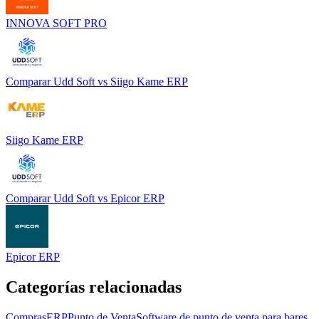
INNOVA SOFT PRO
Comparar
Udd Soft
vs
Siigo Kame ERP
Siigo Kame ERP
Comparar
Udd Soft
vs
Epicor ERP
Epicor ERP
Categorías relacionadas
Compras
ERP
Punto de Venta
Software de punto de venta para bares