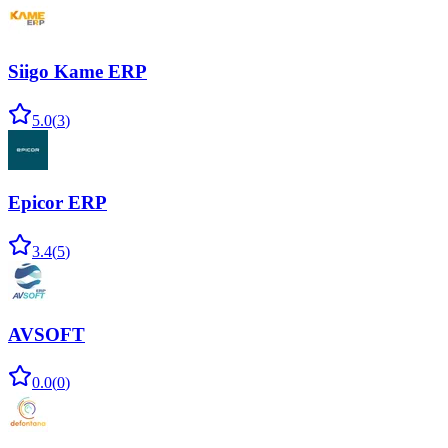
Siigo Kame ERP
5.0
(
3
)
Epicor ERP
3.4
(
5
)
AVSOFT
0.0
(
0
)