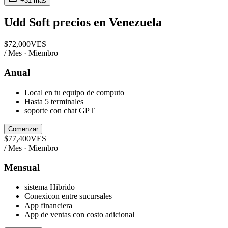
+
31
más
Udd Soft
precios en
Venezuela
$
72,000
VES
/ Mes · Miembro
Anual
Local en tu equipo de computo
Hasta 5 terminales
soporte con chat GPT
Comenzar
$
77,400
VES
/ Mes · Miembro
Mensual
sistema Hibrido
Conexicon entre sucursales
App financiera
App de ventas con costo adicional