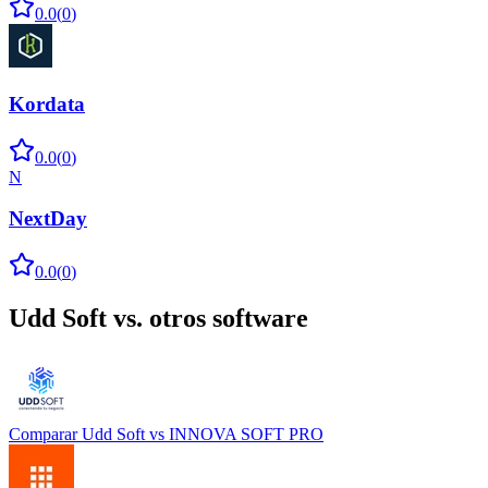
0.0
(
0
)
Kordata
0.0
(
0
)
N
NextDay
0.0
(
0
)
Udd Soft
vs. otros software
Comparar
Udd Soft
vs
INNOVA SOFT PRO