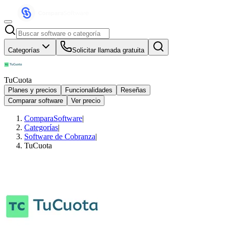
Categorías
Solicitar llamada gratuita
TuCuota
Planes y precios
Funcionalidades
Reseñas
Comparar software
Ver precio
ComparaSoftware
|
Categorías
|
Software de Cobranza
|
TuCuota