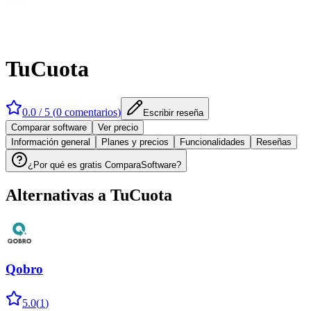
TuCuota
0.0
/ 5 (
0
comentarios
)
Escribir reseña
Comparar software
Ver precio
Información general
Planes y precios
Funcionalidades
Reseñas
¿Por qué es gratis ComparaSoftware?
Alternativas a
TuCuota
Qobro
5.0
(
1
)