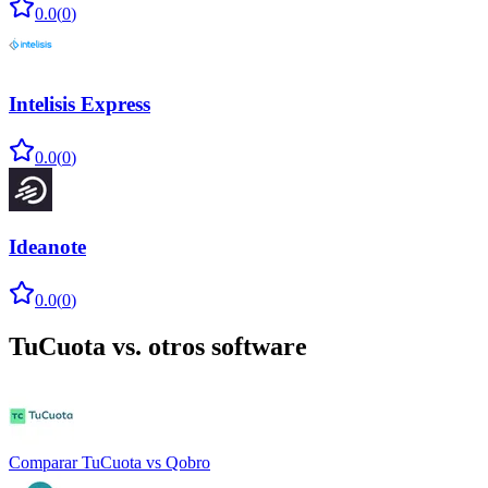
0.0
(
0
)
Intelisis Express
0.0
(
0
)
Ideanote
0.0
(
0
)
TuCuota
vs. otros software
Comparar
TuCuota
vs
Qobro