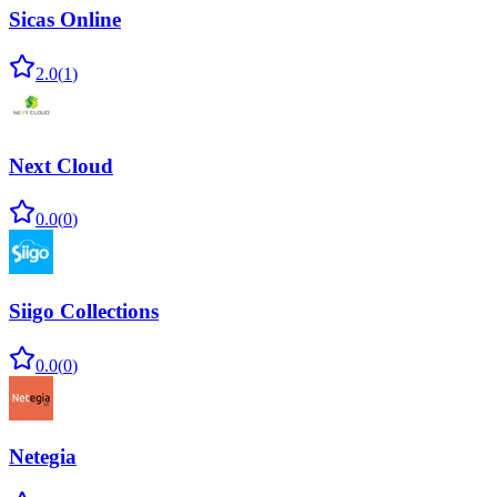
Sicas Online
2.0
(
1
)
Next Cloud
0.0
(
0
)
Siigo Collections
0.0
(
0
)
Netegia