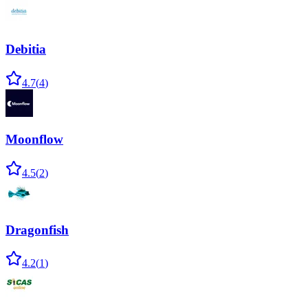
Debitia
4.7
(
4
)
Moonflow
4.5
(
2
)
Dragonfish
4.2
(
1
)