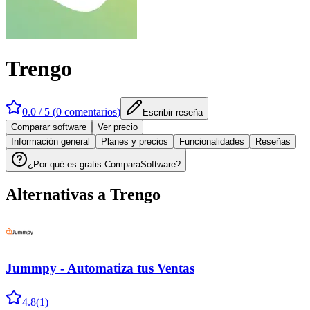
Trengo
0.0
/ 5 (
0
comentarios
)
Escribir reseña
Comparar software
Ver precio
Información general
Planes y precios
Funcionalidades
Reseñas
¿Por qué es gratis ComparaSoftware?
Alternativas a
Trengo
Jummpy - Automatiza tus Ventas
4.8
(
1
)