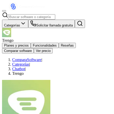
Categorías
Solicitar llamada gratuita
Trengo
Planes y precios
Funcionalidades
Reseñas
Comparar software
Ver precio
ComparaSoftware
|
Categorías
|
Chatbot
|
Trengo