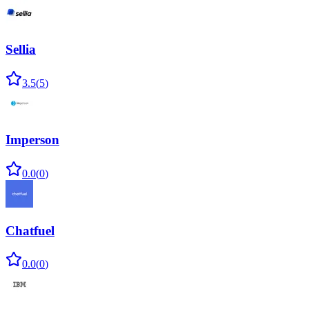
Sellia
3.5
(
5
)
Imperson
0.0
(
0
)
Chatfuel
0.0
(
0
)