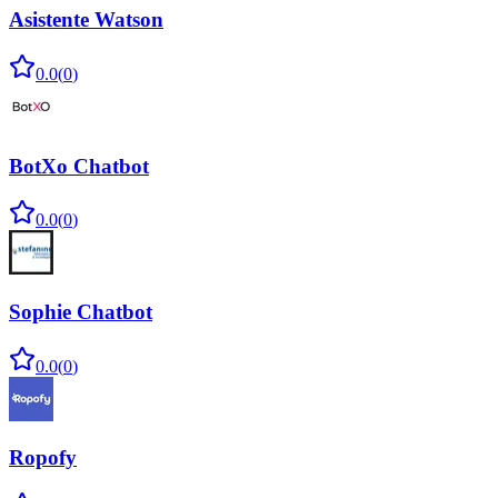
Asistente Watson
0.0
(
0
)
BotXo Chatbot
0.0
(
0
)
Sophie Chatbot
0.0
(
0
)
Ropofy