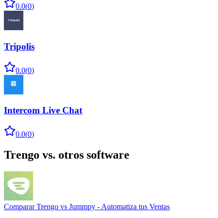
0.0
(
0
)
Tripolis
0.0
(
0
)
Intercom Live Chat
0.0
(
0
)
Trengo
vs. otros software
Comparar
Trengo
vs
Jummpy - Automatiza tus Ventas