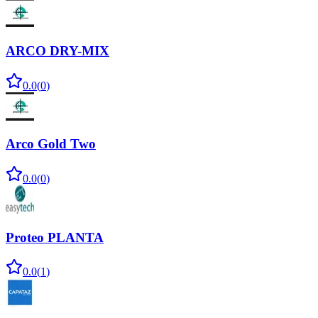
ARCO DRY-MIX
0.0
(
0
)
Arco Gold Two
0.0
(
0
)
Proteo PLANTA
0.0
(
1
)