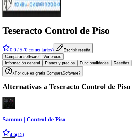
Teseracto Control de Piso
0.0
/ 5 (
0
comentarios
)
Escribir reseña
Comparar software
Ver precio
Información general
Planes y precios
Funcionalidades
Reseñas
¿Por qué es gratis ComparaSoftware?
Alternativas a
Teseracto Control de Piso
Sammu | Control de Piso
4.6
(
15
)