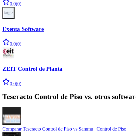
0.0
(
0
)
Exenta Software
0.0
(
0
)
ZEIT Control de Planta
0.0
(
0
)
Teseracto Control de Piso
vs. otros softwar
Comparar
Teseracto Control de Piso
vs
Sammu | Control de Piso