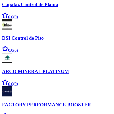
Capataz Control de Planta
0.0
(
0
)
DSI Control de Piso
0.0
(
0
)
ARCO MINERAL PLATINUM
0.0
(
0
)
FACTORY PERFORMANCE BOOSTER