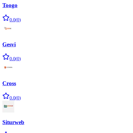
Toogo
0.0
(
0
)
Gesvi
0.0
(
0
)
Cross
0.0
(
0
)
Siturweb