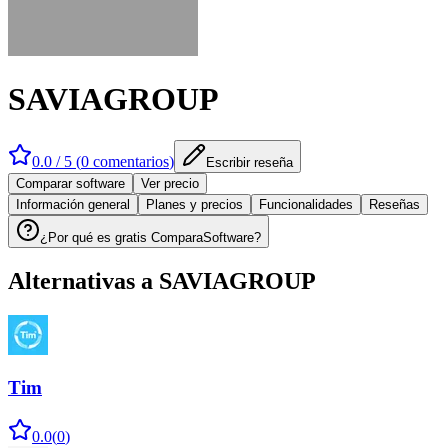
SAVIAGROUP
0.0
/ 5 (
0
comentarios
)
Escribir reseña
Comparar software
Ver precio
Información general
Planes y precios
Funcionalidades
Reseñas
¿Por qué es gratis ComparaSoftware?
Alternativas a
SAVIAGROUP
Tim
0.0
(
0
)