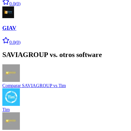
0.0
(
0
)
GIAV
0.0
(
0
)
SAVIAGROUP
vs. otros software
Comparar
SAVIAGROUP
vs
Tim
Tim