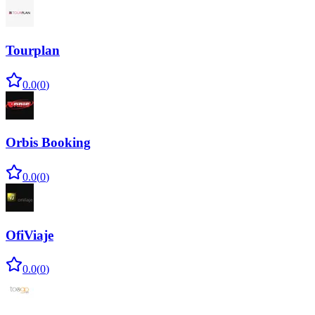
Tourplan
0.0
(
0
)
Orbis Booking
0.0
(
0
)
OfiViaje
0.0
(
0
)