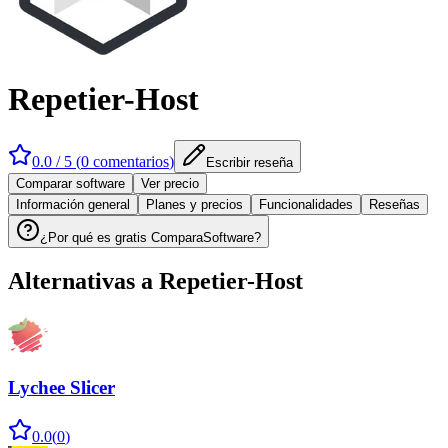
Repetier-Host
0.0
/ 5 (
0
comentarios
)
Escribir reseña
Comparar software
Ver precio
Información general
Planes y precios
Funcionalidades
Reseñas
¿Por qué es gratis ComparaSoftware?
Alternativas a
Repetier-Host
Lychee Slicer
0.0
(
0
)