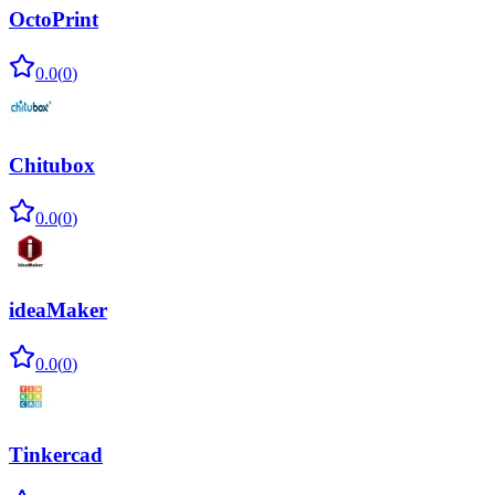
OctoPrint
0.0
(
0
)
Chitubox
0.0
(
0
)
ideaMaker
0.0
(
0
)
Tinkercad