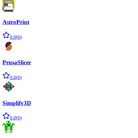
AstroPrint
0.0
(
0
)
PrusaSlicer
0.0
(
0
)
Simplify3D
0.0
(
0
)