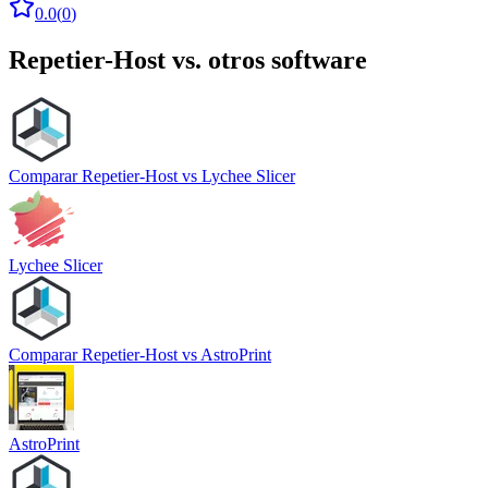
0.0
(
0
)
Repetier-Host
vs. otros software
Comparar
Repetier-Host
vs
Lychee Slicer
Lychee Slicer
Comparar
Repetier-Host
vs
AstroPrint
AstroPrint