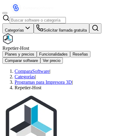
Categorías
Solicitar llamada gratuita
Repetier-Host
Planes y precios
Funcionalidades
Reseñas
Comparar software
Ver precio
ComparaSoftware
|
Categorías
|
Programas para Impresora 3D
|
Repetier-Host