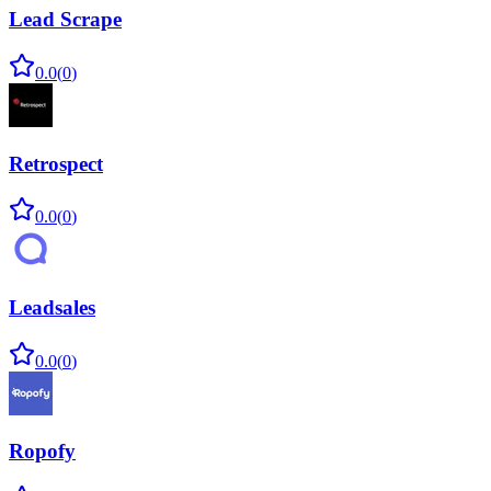
Lead Scrape
0.0
(
0
)
Retrospect
0.0
(
0
)
Leadsales
0.0
(
0
)
Ropofy