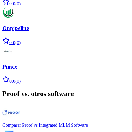
0.0
(
0
)
Onpipeline
0.0
(
0
)
Pimex
0.0
(
0
)
Proof
vs. otros software
Comparar
Proof
vs
Integrated MLM Software