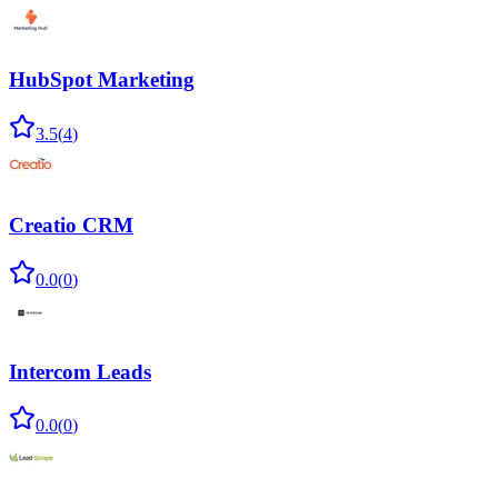
HubSpot Marketing
3.5
(
4
)
Creatio CRM
0.0
(
0
)
Intercom Leads
0.0
(
0
)