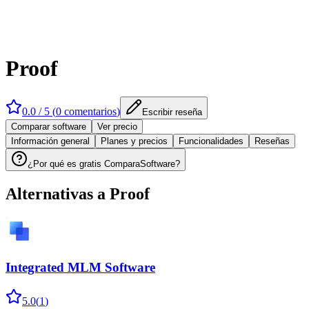
Proof
0.0
/ 5 (
0
comentarios
)
Escribir reseña
Comparar software
Ver precio
Información general
Planes y precios
Funcionalidades
Reseñas
¿Por qué es gratis ComparaSoftware?
Alternativas a
Proof
Integrated MLM Software
5.0
(
1
)