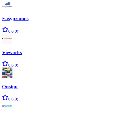
Easypromos
0.0
(
0
)
Vieworks
0.0
(
0
)
Onstipe
0.0
(
0
)