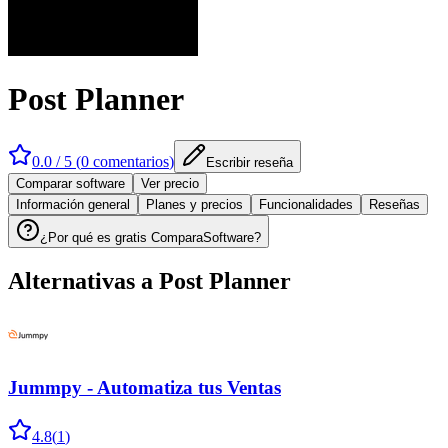
Post Planner
0.0
/ 5 (
0
comentarios
)
Escribir reseña
Comparar software
Ver precio
Información general
Planes y precios
Funcionalidades
Reseñas
¿Por qué es gratis ComparaSoftware?
Alternativas a
Post Planner
Jummpy - Automatiza tus Ventas
4.8
(
1
)