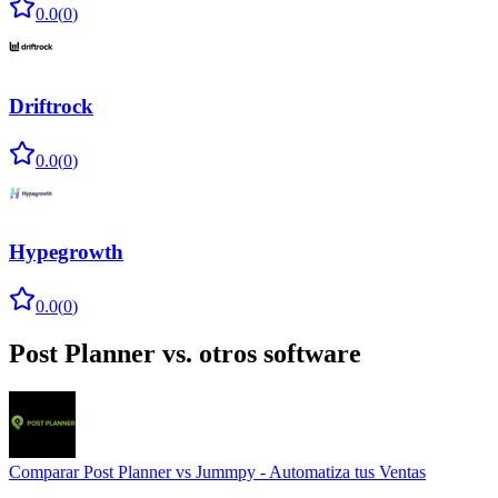
0.0
(
0
)
Driftrock
0.0
(
0
)
Hypegrowth
0.0
(
0
)
Post Planner
vs. otros software
Comparar
Post Planner
vs
Jummpy - Automatiza tus Ventas