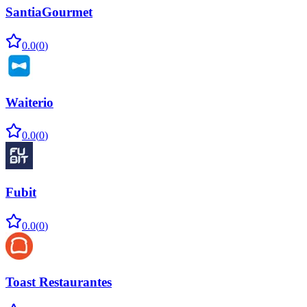
SantiaGourmet
0.0
(
0
)
Waiterio
0.0
(
0
)
Fubit
0.0
(
0
)
Toast Restaurantes