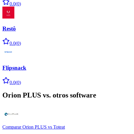
0.0
(
0
)
Restô
0.0
(
0
)
Flipsnack
0.0
(
0
)
Orion PLUS
vs. otros software
Comparar
Orion PLUS
vs
Toteat