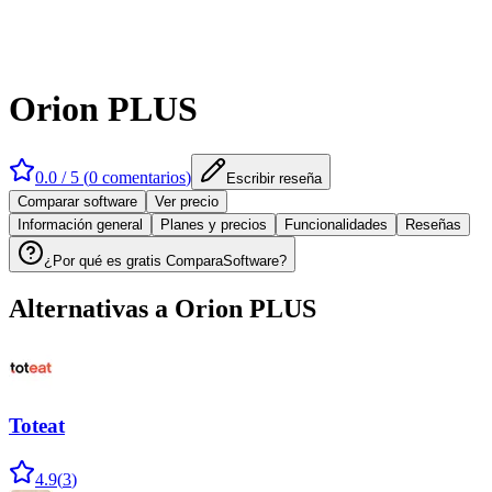
Orion PLUS
0.0
/ 5 (
0
comentarios
)
Escribir reseña
Comparar software
Ver precio
Información general
Planes y precios
Funcionalidades
Reseñas
¿Por qué es gratis ComparaSoftware?
Alternativas a
Orion PLUS
Toteat
4.9
(
3
)