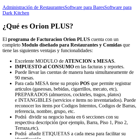
Administración de Restaurantes
Software para Bares
Software para
Dark Kitchen
¿Qué es
Orion PLUS
?
El
programa de Facturacion Orion PLUS
cuenta con un
completo
Modulo diseñado para Restaurantes y Comidas
que
tiene las siguientes ventajas y funcionalidades:
Excelente MODULO de
ATENCION x MESAS
.
IMPUESTO al CONSUMO
en las facturas y reportes.
Puede llevar las cuentas de manera hasta simultaneamente de
90 mesas.
Para cada MESA tiene su propio
POS
que permite registrar
articulos (gaseosas, bebidas, cigarrillos, mecato, etc),
PREPARADOS (almuerzos, cockteles, tragos, platos)
e INTANGIBLES (servicios e items no inventariados). Puede
reconocer los items por Codigos Interntos, Codigos de Barras,
referencia, nombre, grupo, etc.
Podrá dividir su negocio hasta en 6 secciones con su
respectiva descripción (por ejemplo, Barra, Piso 1, Piso 2,
Terraza,etc).
Podrá añadir ETIQUETAS a cada mesa para facilitar su