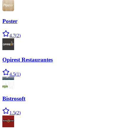
Poster
4.7
(
2
)
Opirest Restaurantes
4.5
(
1
)
Bistrosoft
1.5
(
2
)