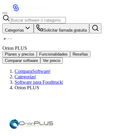
Categorías
Solicitar llamada gratuita
Orion PLUS
Planes y precios
Funcionalidades
Reseñas
Comparar software
Ver precio
ComparaSoftware
|
Categorías
|
Software para Foodtruck
|
Orion PLUS