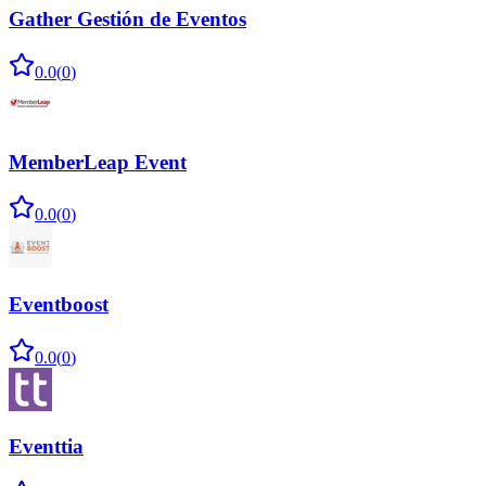
Gather Gestión de Eventos
0.0
(
0
)
MemberLeap Event
0.0
(
0
)
Eventboost
0.0
(
0
)
Eventtia