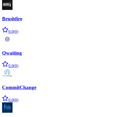
Brushfire
0.0
(
0
)
Qwaiting
0.0
(
0
)
CommitChange
0.0
(
0
)