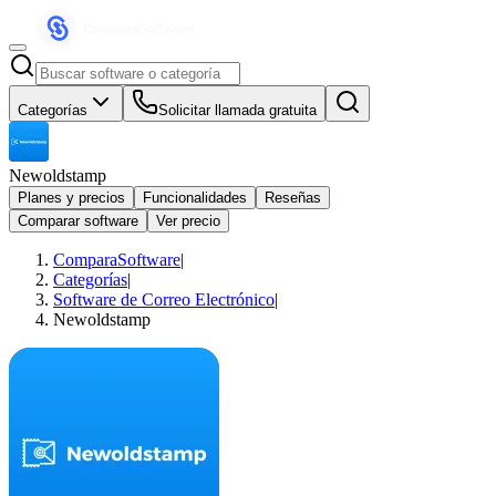
Categorías
Solicitar llamada gratuita
Newoldstamp
Planes y precios
Funcionalidades
Reseñas
Comparar software
Ver precio
ComparaSoftware
|
Categorías
|
Software de Correo Electrónico
|
Newoldstamp