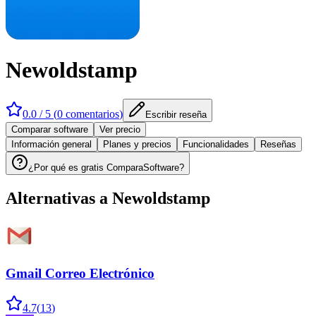
Newoldstamp
0.0
/ 5 (
0
comentarios
)
Escribir reseña
Comparar software
Ver precio
Información general
Planes y precios
Funcionalidades
Reseñas
¿Por qué es gratis ComparaSoftware?
Alternativas a
Newoldstamp
Gmail Correo Electrónico
4.7
(
13
)