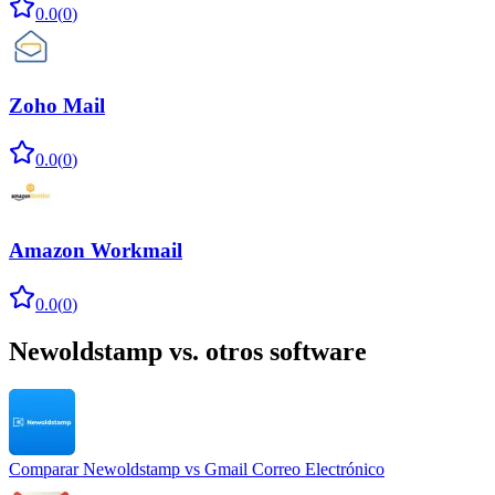
0.0
(
0
)
Zoho Mail
0.0
(
0
)
Amazon Workmail
0.0
(
0
)
Newoldstamp
vs. otros software
Comparar
Newoldstamp
vs
Gmail Correo Electrónico