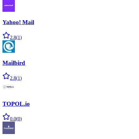
Yahoo! Mail
2.8
(
1
)
Mailbird
2.8
(
1
)
TOPOL.io
0.0
(
0
)