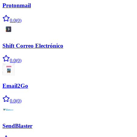
Protonmail
0.0
(
0
)
Shift Correo Electrónico
0.0
(
0
)
Email2Go
0.0
(
0
)
SendBlaster