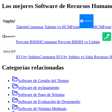
Los mejores
Software de Recursos Human
Talentu
Comparar
Talentu
vs
HCMFront
HCMFront
Paycom RRHH
Comparar
Paycom RRHH
vs
Uphint
IQ3 by Sphinx
Comparar
IQ3 by Sphinx
vs
Saba Recursos 
Categorías relacionadas
Software de Gestión del Tiempo
Software de reclutamiento
Software de Pago de Nómina
Software de Evaluación de Desempeño
Software de Nómina Multipaís