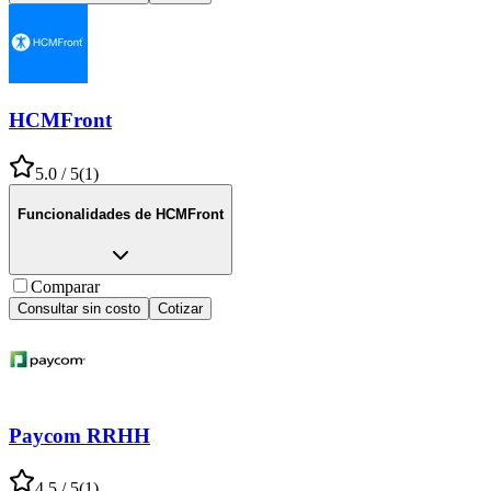
HCMFront
5.0
/ 5
(
1
)
Funcionalidades de
HCMFront
Comparar
Consultar sin costo
Cotizar
Paycom RRHH
4.5
/ 5
(
1
)