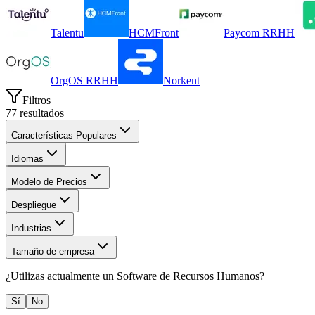
Talentu
HCMFront
Paycom RRHH
OrgOS RRHH
Norkent
Filtros
77
resultados
Características Populares
Idiomas
Modelo de Precios
Despliegue
Industrias
Tamaño de empresa
¿Utilizas actualmente un
Software de Recursos Humanos
?
Sí
No