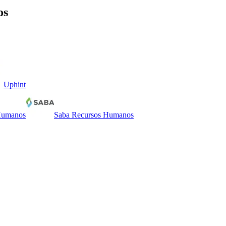
os
Uphint
Humanos
Saba Recursos Humanos