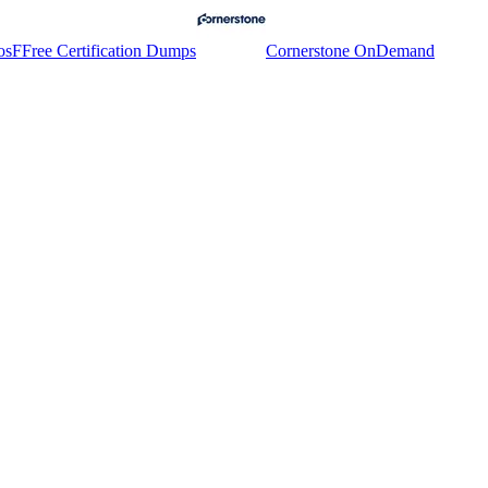
os
F
Free Certification Dumps
Cornerstone OnDemand