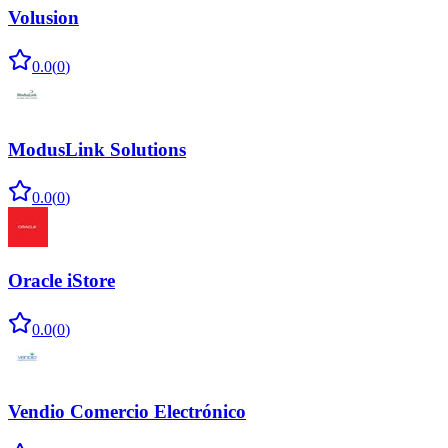
Volusion
0.0
(
0
)
ModusLink Solutions
0.0
(
0
)
Oracle iStore
0.0
(
0
)
Vendio Comercio Electrónico