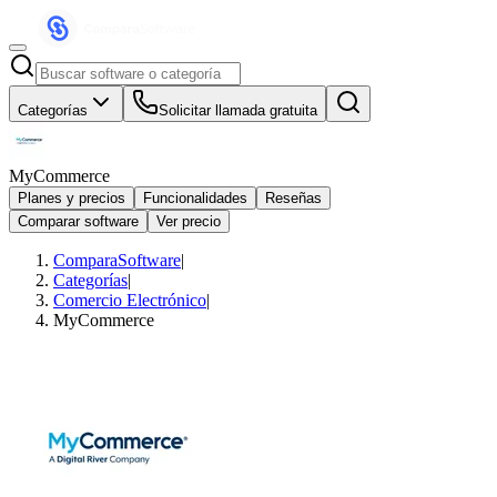
Categorías
Solicitar llamada gratuita
MyCommerce
Planes y precios
Funcionalidades
Reseñas
Comparar software
Ver precio
ComparaSoftware
|
Categorías
|
Comercio Electrónico
|
MyCommerce