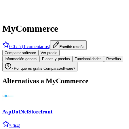
MyCommerce
0.0
/ 5 (
1
comentarios
)
Escribir reseña
Comparar software
Ver precio
Información general
Planes y precios
Funcionalidades
Reseñas
¿Por qué es gratis ComparaSoftware?
Alternativas a
MyCommerce
AspDotNetStorefront
5.0
(
4
)