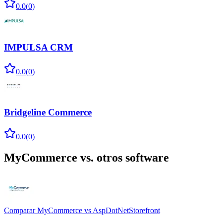
0.0
(
0
)
IMPULSA CRM
0.0
(
0
)
Bridgeline Commerce
0.0
(
0
)
MyCommerce
vs. otros software
Comparar
MyCommerce
vs
AspDotNetStorefront