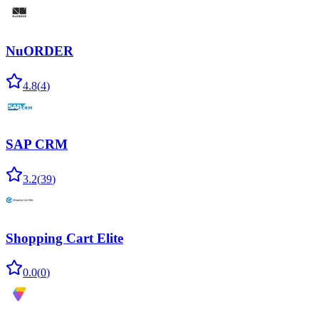
NuORDER
4.8
(
4
)
SAP CRM
3.2
(
39
)
Shopping Cart Elite
0.0
(
0
)