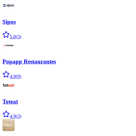
Sipos
5.0
(
3
)
Popapp Restaurantes
4.9
(
9
)
Toteat
4.9
(
3
)