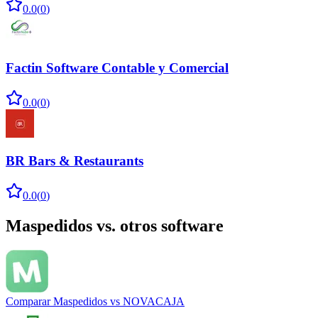
0.0
(
0
)
Factin Software Contable y Comercial
0.0
(
0
)
BR Bars & Restaurants
0.0
(
0
)
Maspedidos
vs. otros software
Comparar
Maspedidos
vs
NOVACAJA