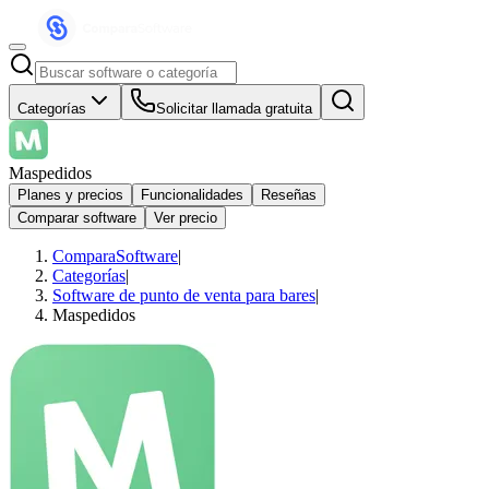
Categorías
Solicitar llamada gratuita
Maspedidos
Planes y precios
Funcionalidades
Reseñas
Comparar software
Ver precio
ComparaSoftware
|
Categorías
|
Software de punto de venta para bares
|
Maspedidos