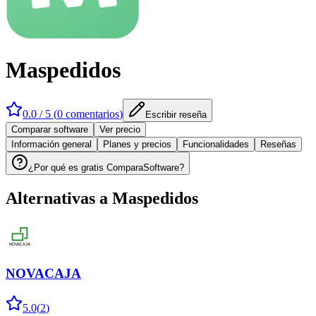
Maspedidos
0.0
/ 5 (
0
comentarios
)
Escribir reseña
Comparar software
Ver precio
Información general
Planes y precios
Funcionalidades
Reseñas
¿Por qué es gratis ComparaSoftware?
Alternativas a
Maspedidos
NOVACAJA
5.0
(
2
)