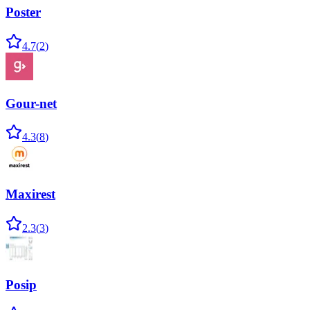
Poster
4.7
(
2
)
Gour-net
4.3
(
8
)
Maxirest
2.3
(
3
)
Posip