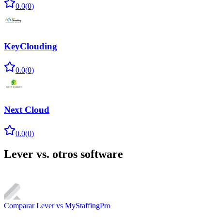
0.0
(
0
)
KeyClouding
0.0
(
0
)
Next Cloud
0.0
(
0
)
Lever
vs. otros software
Comparar
Lever
vs
MyStaffingPro