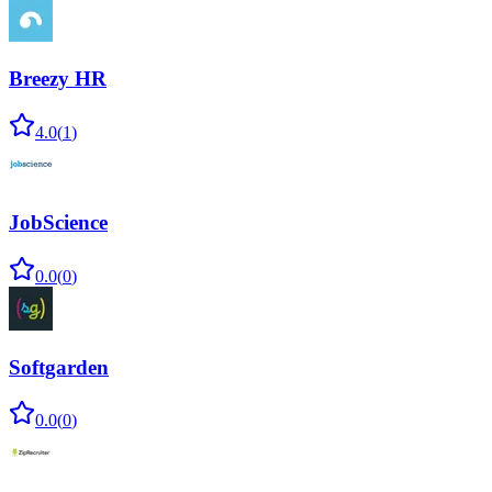
Breezy HR
4.0
(
1
)
JobScience
0.0
(
0
)
Softgarden
0.0
(
0
)