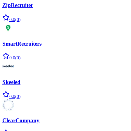
ZipRecruiter
0.0
(
0
)
SmartRecruiters
0.0
(
0
)
Skeeled
0.0
(
0
)
ClearCompany