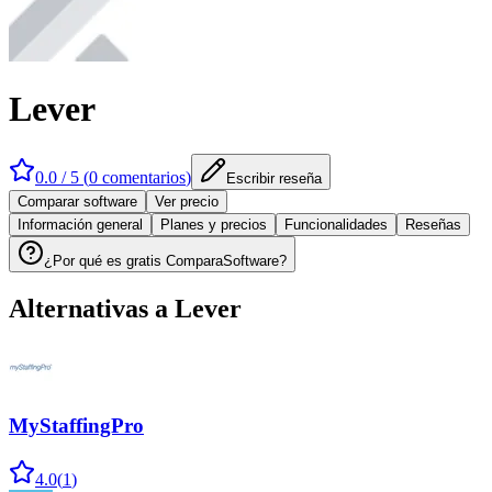
Lever
0.0
/ 5 (
0
comentarios
)
Escribir reseña
Comparar software
Ver precio
Información general
Planes y precios
Funcionalidades
Reseñas
¿Por qué es gratis ComparaSoftware?
Alternativas a
Lever
MyStaffingPro
4.0
(
1
)