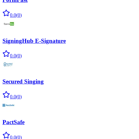
0.0
(
0
)
SigningHub E-Signature
0.0
(
0
)
Secured Singing
0.0
(
0
)
PactSafe
0.0
(
0
)