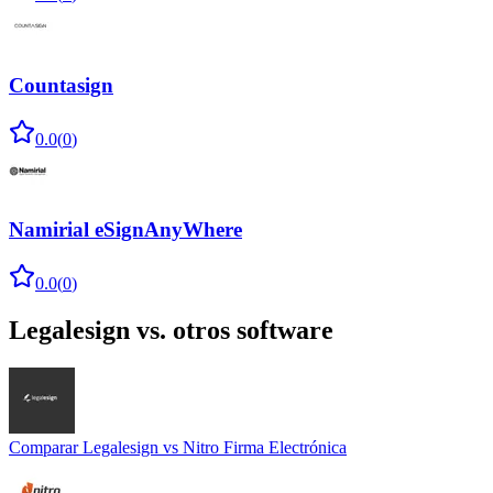
Countasign
0.0
(
0
)
Namirial eSignAnyWhere
0.0
(
0
)
Legalesign
vs. otros software
Comparar
Legalesign
vs
Nitro Firma Electrónica