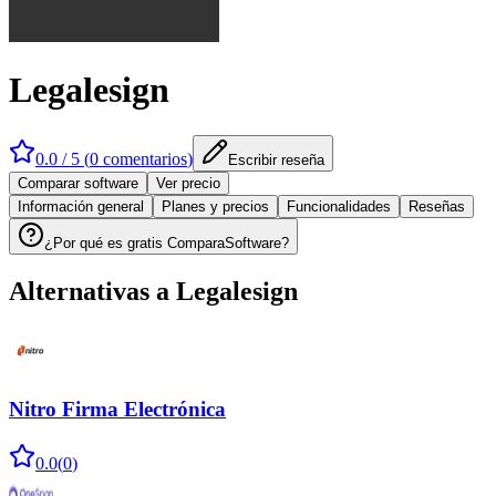
Legalesign
0.0
/ 5 (
0
comentarios
)
Escribir reseña
Comparar software
Ver precio
Información general
Planes y precios
Funcionalidades
Reseñas
¿Por qué es gratis ComparaSoftware?
Alternativas a
Legalesign
Nitro Firma Electrónica
0.0
(
0
)