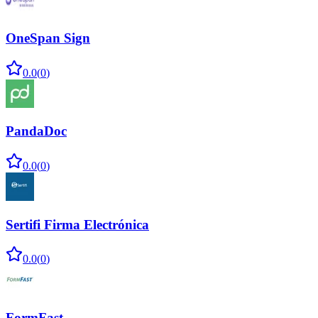
OneSpan Sign
0.0
(
0
)
PandaDoc
0.0
(
0
)
Sertifi Firma Electrónica
0.0
(
0
)
FormFast