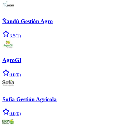
Ñandú Gestión Agro
3.5
(
1
)
AgroGI
0.0
(
0
)
Sofía Gestión Agrícola
0.0
(
0
)