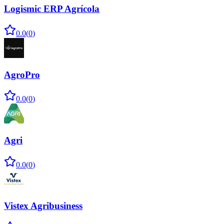
Logismic ERP Agrícola
0.0
(
0
)
AgroPro
0.0
(
0
)
Agri
0.0
(
0
)
Vistex Agribusiness