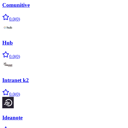
Comunitive
0.0
(
0
)
Hub
0.0
(
0
)
Intranet k2
0.0
(
0
)
Ideanote