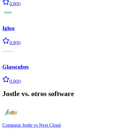
0.0
(
0
)
Igloo
0.0
(
0
)
Glasscubes
0.0
(
0
)
Jostle
vs. otros software
Comparar
Jostle
vs
Next Cloud