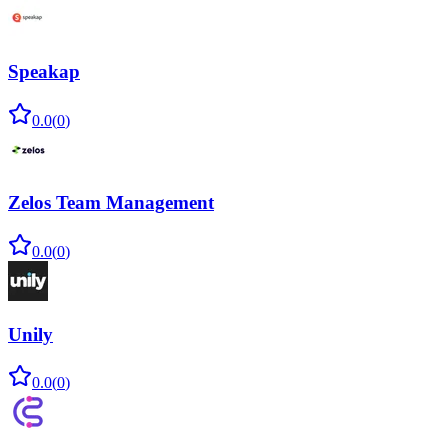
Speakap
0.0
(
0
)
Zelos Team Management
0.0
(
0
)
Unily
0.0
(
0
)