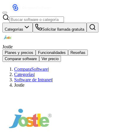
Categorías
Solicitar llamada gratuita
Jostle
Planes y precios
Funcionalidades
Reseñas
Comparar software
Ver precio
ComparaSoftware
|
Categorías
|
Software de Intranet
|
Jostle