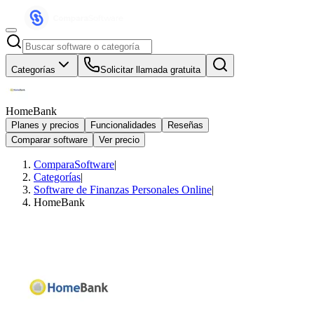
Categorías
Solicitar llamada gratuita
HomeBank
Planes y precios
Funcionalidades
Reseñas
Comparar software
Ver precio
ComparaSoftware
|
Categorías
|
Software de Finanzas Personales Online
|
HomeBank