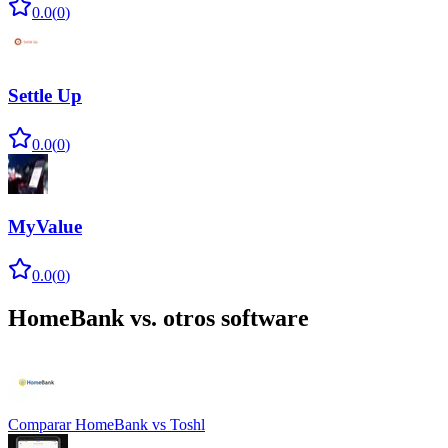
0.0
(
0
)
Settle Up
0.0
(
0
)
MyValue
0.0
(
0
)
HomeBank
vs. otros software
Comparar
HomeBank
vs
Toshl