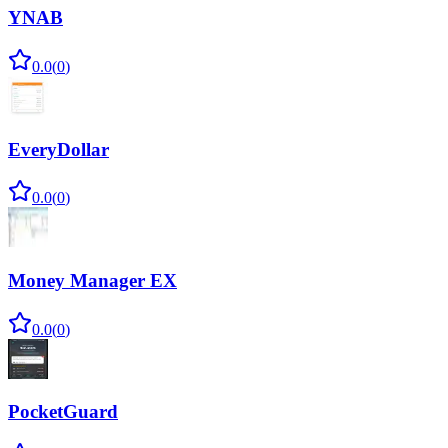
YNAB
0.0
(
0
)
EveryDollar
0.0
(
0
)
Money Manager EX
0.0
(
0
)
PocketGuard