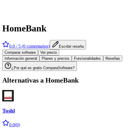
HomeBank
0.0
/ 5 (
0
comentarios
)
Escribir reseña
Comparar software
Ver precio
Información general
Planes y precios
Funcionalidades
Reseñas
¿Por qué es gratis ComparaSoftware?
Alternativas a
HomeBank
Toshl
0.0
(
0
)