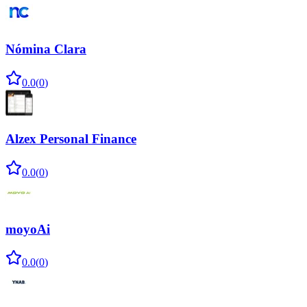
Nómina Clara
0.0
(
0
)
Alzex Personal Finance
0.0
(
0
)
moyoAi
0.0
(
0
)