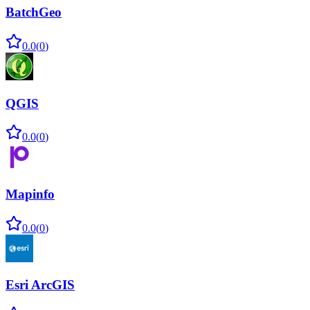
BatchGeo
0.0
(
0
)
QGIS
0.0
(
0
)
Mapinfo
0.0
(
0
)
Esri ArcGIS