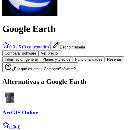
Google Earth
0.0
/ 5 (
0
comentarios
)
Escribir reseña
Comparar software
Ver precio
Información general
Planes y precios
Funcionalidades
Reseñas
¿Por qué es gratis ComparaSoftware?
Alternativas a
Google Earth
ArcGIS Online
0.0
(
0
)