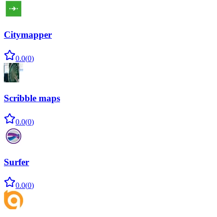
Citymapper
0.0
(
0
)
Scribble maps
0.0
(
0
)
Surfer
0.0
(
0
)