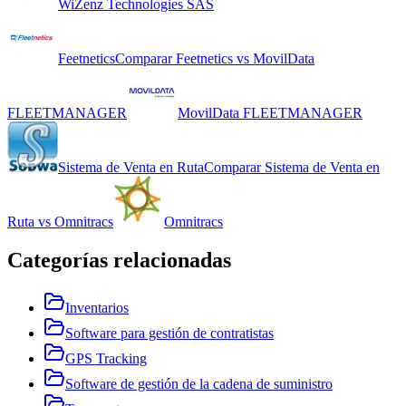
WiZenz Technologies SAS
Feetnetics
Comparar
Feetnetics
vs
MovilData
FLEETMANAGER
MovilData FLEETMANAGER
Sistema de Venta en Ruta
Comparar
Sistema de Venta en
Ruta
vs
Omnitracs
Omnitracs
Categorías relacionadas
Inventarios
Software para gestión de contratistas
GPS Tracking
Software de gestión de la cadena de suministro