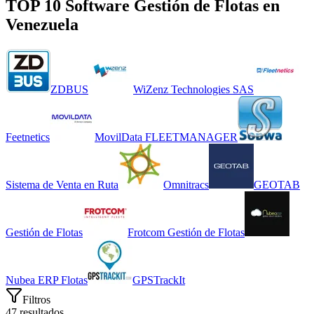
TOP 10 Software
Gestión de Flotas
en
Venezuela
ZDBUS
WiZenz Technologies SAS
Feetnetics
MovilData FLEETMANAGER
Sistema de Venta en Ruta
Omnitracs
GEOTAB
Gestión de Flotas
Frotcom Gestión de Flotas
Nubea ERP Flotas
GPSTrackIt
Filtros
47
resultados