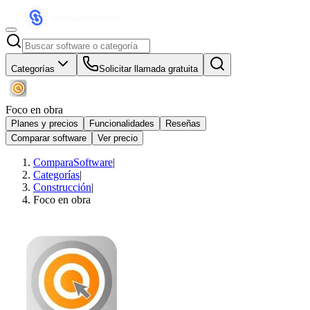
Categorías
Solicitar llamada gratuita
Foco en obra
Planes y precios
Funcionalidades
Reseñas
Comparar software
Ver precio
ComparaSoftware
|
Categorías
|
Construcción
|
Foco en obra