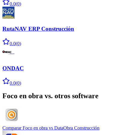
0.0
(
0
)
RutaNAV ERP Construcción
0.0
(
0
)
ONDAC
0.0
(
0
)
Foco en obra
vs. otros software
Comparar
Foco en obra
vs
DataObra Construcción