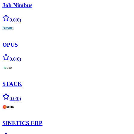
Job Nimbus
0.0
(
0
)
OPUS
0.0
(
0
)
STACK
0.0
(
0
)
SINETICS ERP