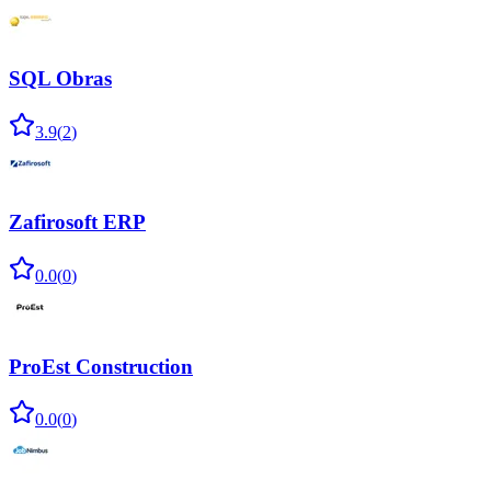
SQL Obras
3.9
(
2
)
Zafirosoft ERP
0.0
(
0
)
ProEst Construction
0.0
(
0
)