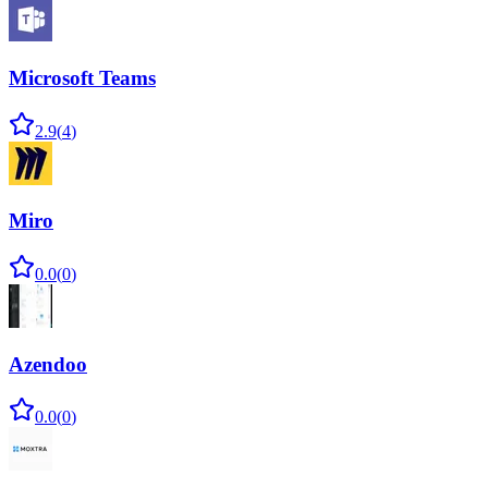
Microsoft Teams
2.9
(
4
)
Miro
0.0
(
0
)
Azendoo
0.0
(
0
)