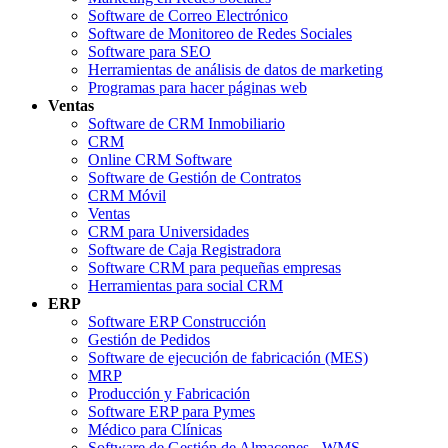
Software de Correo Electrónico
Software de Monitoreo de Redes Sociales
Software para SEO
Herramientas de análisis de datos de marketing
Programas para hacer páginas web
Ventas
Software de CRM Inmobiliario
CRM
Online CRM Software
Software de Gestión de Contratos
CRM Móvil
Ventas
CRM para Universidades
Software de Caja Registradora
Software CRM para pequeñas empresas
Herramientas para social CRM
ERP
Software ERP Construcción
Gestión de Pedidos
Software de ejecución de fabricación (MES)
MRP
Producción y Fabricación
Software ERP para Pymes
Médico para Clínicas
Software de Gestión de Almacenes - WMS