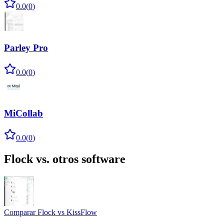
0.0
(
0
)
Parley Pro
0.0
(
0
)
MiCollab
0.0
(
0
)
Flock
vs. otros software
Comparar
Flock
vs
KissFlow