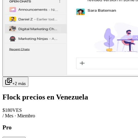
+
2
más
Flock
precios en
Venezuela
$
180
VES
/ Mes · Miembro
Pro