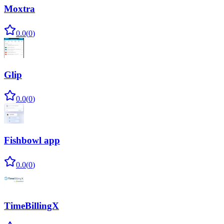
Moxtra
0.0
(
0
)
Glip
0.0
(
0
)
Fishbowl app
0.0
(
0
)
TimeBillingX