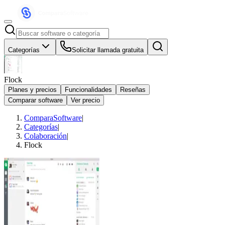
Categorías
Solicitar llamada gratuita
Flock
Planes y precios
Funcionalidades
Reseñas
Comparar software
Ver precio
ComparaSoftware
|
Categorías
|
Colaboración
|
Flock