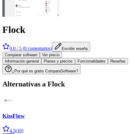
Flock
0.0
/ 5 (
0
comentarios
)
Escribir reseña
Comparar software
Ver precio
Información general
Planes y precios
Funcionalidades
Reseñas
¿Por qué es gratis ComparaSoftware?
Alternativas a
Flock
KissFlow
4.5
(
10
)