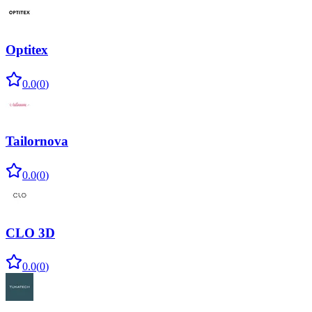
Optitex
0.0
(
0
)
Tailornova
0.0
(
0
)
CLO 3D
0.0
(
0
)