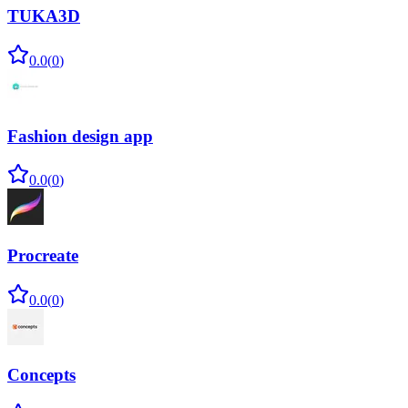
TUKA3D
0.0
(
0
)
Fashion design app
0.0
(
0
)
Procreate
0.0
(
0
)
Concepts