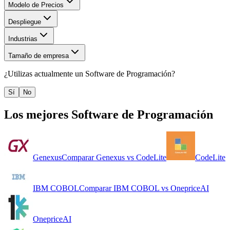
Modelo de Precios
Despliegue
Industrias
Tamaño de empresa
¿Utilizas actualmente un
Software de Programación
?
Sí
No
Los mejores
Software de Programación
Genexus
Comparar
Genexus
vs
CodeLite
CodeLite
IBM COBOL
Comparar
IBM COBOL
vs
OnepriceAI
OnepriceAI