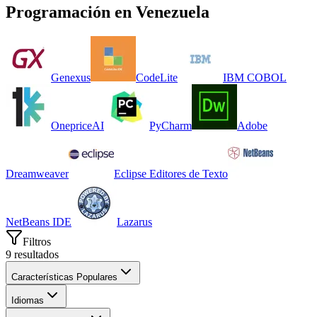
Programación
en
Venezuela
Genexus
CodeLite
IBM COBOL
OnepriceAI
PyCharm
Adobe
Dreamweaver
Eclipse Editores de Texto
NetBeans IDE
Lazarus
Filtros
9
resultados
Características Populares
Idiomas