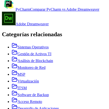
PyCharm
Comparar
PyCharm
vs
Adobe Dreamweaver
Adobe Dreamweaver
Categorías relacionadas
Sistemas Operativos
Gestión de Activos TI
Análisis de Blockchain
Monitoreo de Red
MSP
Virtualización
ITSM
Software de Backup
Acceso Remoto
Desarrollo de Aplicaciones