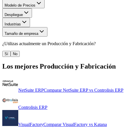
Modelo de Precios
Despliegue
Industrias
Tamaño de empresa
¿Utilizas actualmente un
Producción y Fabricación
?
Sí
No
Los mejores
Producción y Fabricación
NetSuite ERP
Comparar
NetSuite ERP
vs
Controlisis ERP
Controlisis ERP
VisualFactory
Comparar
VisualFactory
vs
Katana