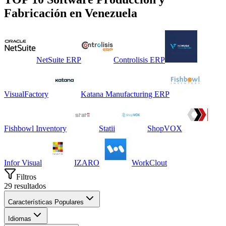
Fabricación
en
Venezuela
NetSuite ERP
Controlisis ERP
VisualFactory
Katana Manufacturing ERP
Fishbowl Inventory
Statii
ShopVOX
Infor Visual
IZARO
WorkClout
Filtros
29
resultados
Características Populares
Idiomas