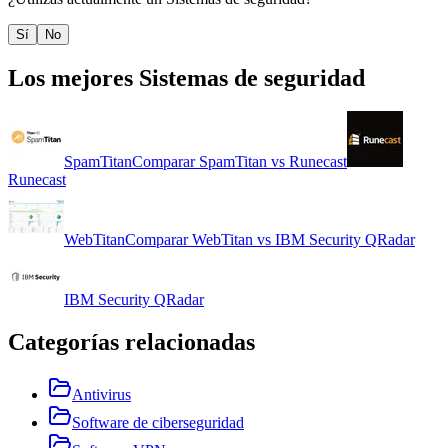
Sí
No
Los mejores
Sistemas de seguridad
SpamTitan
Comparar
SpamTitan
vs
Runecast
Runecast
WebTitan
Comparar
WebTitan
vs
IBM Security QRadar
IBM Security QRadar
Categorías relacionadas
Antivirus
Software de ciberseguridad