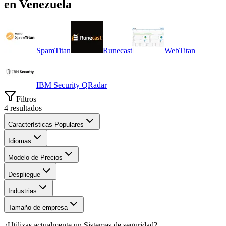
en
Venezuela
SpamTitan
Runecast
WebTitan
IBM Security QRadar
Filtros
4
resultados
Características Populares
Idiomas
Modelo de Precios
Despliegue
Industrias
Tamaño de empresa
¿Utilizas actualmente un
Sistemas de seguridad
?