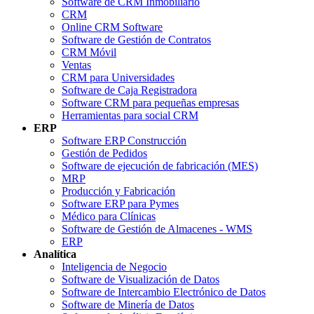
Software de CRM Inmobiliario
CRM
Online CRM Software
Software de Gestión de Contratos
CRM Móvil
Ventas
CRM para Universidades
Software de Caja Registradora
Software CRM para pequeñas empresas
Herramientas para social CRM
ERP
Software ERP Construcción
Gestión de Pedidos
Software de ejecución de fabricación (MES)
MRP
Producción y Fabricación
Software ERP para Pymes
Médico para Clínicas
Software de Gestión de Almacenes - WMS
ERP
Analítica
Inteligencia de Negocio
Software de Visualización de Datos
Software de Intercambio Electrónico de Datos
Software de Minería de Datos