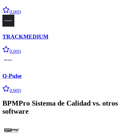
0.0
(
0
)
TRACKMEDIUM
0.0
(
0
)
Q-Pulse
0.0
(
0
)
BPMPro Sistema de Calidad
vs. otros
software