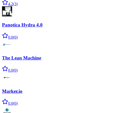
4.2
(
3
)
Panotica Hydra 4.0
0.0
(
0
)
The Lean Machine
0.0
(
0
)
Marker.io
0.0
(
0
)