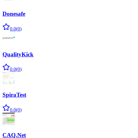
Donesafe
0.0
(
0
)
QualityKick
0.0
(
0
)
SpiraTest
0.0
(
0
)
CAQ.Net