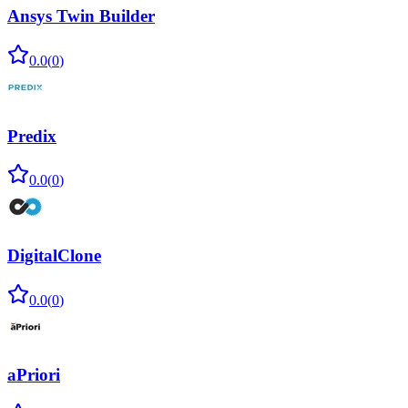
Ansys Twin Builder
0.0
(
0
)
Predix
0.0
(
0
)
DigitalClone
0.0
(
0
)
aPriori