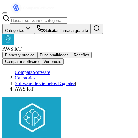
Categorías
Solicitar llamada gratuita
AWS IoT
Planes y precios
Funcionalidades
Reseñas
Comparar software
Ver precio
ComparaSoftware
|
Categorías
|
Software de Gemelos Digitales
|
AWS IoT