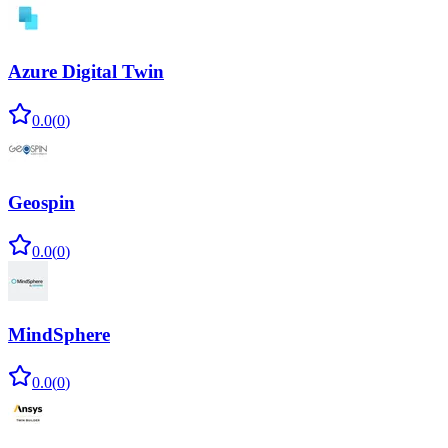
Azure Digital Twin
0.0
(
0
)
Geospin
0.0
(
0
)
MindSphere
0.0
(
0
)