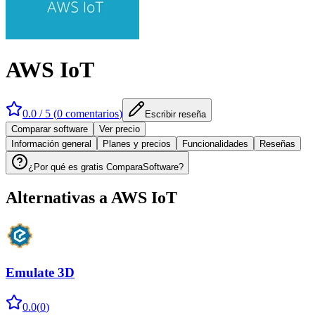
AWS IoT
0.0
/ 5 (
0
comentarios
)
Escribir reseña
Comparar software
Ver precio
Información general
Planes y precios
Funcionalidades
Reseñas
¿Por qué es gratis ComparaSoftware?
Alternativas a
AWS IoT
Emulate 3D
0.0
(
0
)