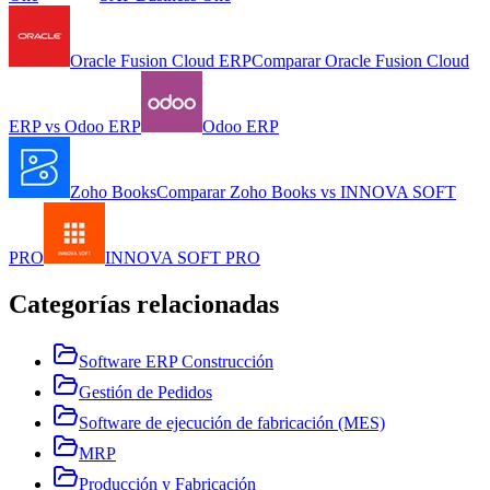
Oracle Fusion Cloud ERP
Comparar
Oracle Fusion Cloud
ERP
vs
Odoo ERP
Odoo ERP
Zoho Books
Comparar
Zoho Books
vs
INNOVA SOFT
PRO
INNOVA SOFT PRO
Categorías relacionadas
Software ERP Construcción
Gestión de Pedidos
Software de ejecución de fabricación (MES)
MRP
Producción y Fabricación