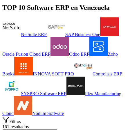
TOP 10 Software
ERP
en
Venezuela
NetSuite ERP
SAP Business One
Oracle Fusion Cloud ERP
Odoo ERP
Zoho
Books
INNOVA SOFT PRO
Controlisis ERP
SYSPRO Software ERP
Plex Manufacturing
Cloud
Nodum Software
Filtros
161
resultados