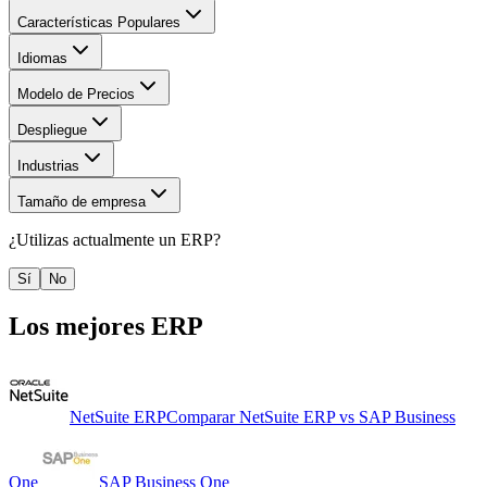
Características Populares
Idiomas
Modelo de Precios
Despliegue
Industrias
Tamaño de empresa
¿Utilizas actualmente un
ERP
?
Sí
No
Los mejores
ERP
NetSuite ERP
Comparar
NetSuite ERP
vs
SAP Business
One
SAP Business One