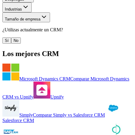
Industrias
Tamaño de empresa
¿Utilizas actualmente un
CRM
?
Sí
No
Los mejores
CRM
Microsoft Dynamics CRM
Comparar
Microsoft Dynamics
CRM
vs
Upnify
Upnify
Simply
Comparar
Simply
vs
Salesforce CRM
Salesforce CRM