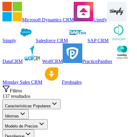
Microsoft Dynamics CRM
Upnify
Simply
Salesforce CRM
SAP CRM
DataCRM
WolfCRM
PracticePanther
Monday Sales CRM
Freshsales
Filtros
137
resultados
Características Populares
Idiomas
Modelo de Precios
Despliegue